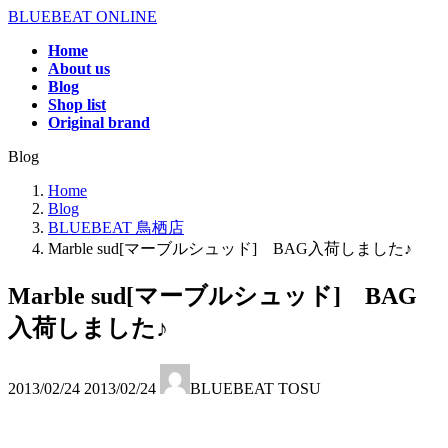
コ
ナ
BLUEBEAT ONLINE
ン
ビ
Home
テ
ゲ
About us
ン
ー
Blog
ツ
シ
Shop list
へ
ョ
Original brand
ス
ン
Blog
キ
に
ッ
移
Home
プ
動
Blog
BLUEBEAT 鳥栖店
Marble sud[マーブルシュッド] BAG入荷しました♪
Marble sud[マーブルシュッド] BAG
入荷しました♪
最
2013/02/24
2013/02/24
BLUEBEAT TOSU
終
更
新