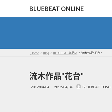
コ
ナ
BLUEBEAT ONLINE
ン
ビ
テ
ゲ
ン
ー
ツ
シ
へ
ョ
ス
ン
キ
に
ッ
移
Home
Blog
BLUEBEAT 鳥栖店
流木作品"花台"
プ
動
流木作品"花台"
最
2012/04/04
2012/04/04
BLUEBEAT TOSU
終
更
新
日
時