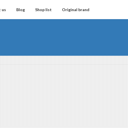
 us
Blog
Shop list
Original brand