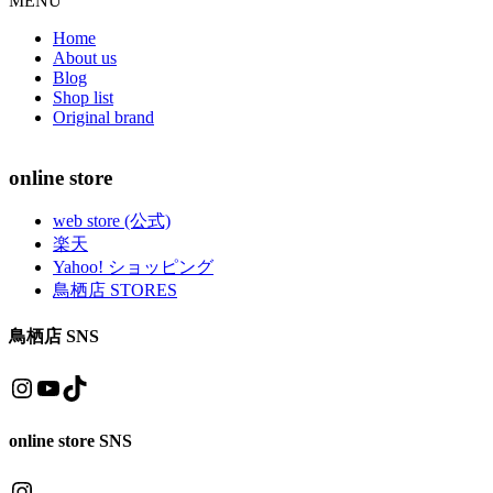
MENU
Home
About us
Blog
Shop list
Original brand
online store
web store (公式)
楽天
Yahoo! ショッピング
鳥栖店 STORES
鳥栖店 SNS
Instagram
YouTube
TikTok
online store SNS
Instagram