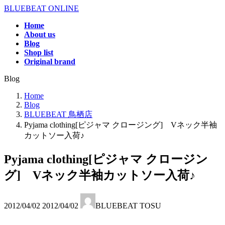
コ
ナ
BLUEBEAT ONLINE
ン
ビ
Home
テ
ゲ
About us
ン
ー
Blog
ツ
シ
Shop list
へ
ョ
Original brand
ス
ン
Blog
キ
に
ッ
移
Home
プ
動
Blog
BLUEBEAT 鳥栖店
Pyjama clothing[ピジャマ クロージング] Vネック半袖
カットソー入荷♪
Pyjama clothing[ピジャマ クロージン
グ] Vネック半袖カットソー入荷♪
最
2012/04/02
2012/04/02
BLUEBEAT TOSU
終
更