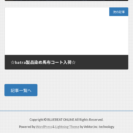
2011/10/31
次の記事
☆batra製品染め馬布コート入荷☆
2011/11/03
記事一覧へ
Copyright © BLUEBEAT ONLINE All Rights Reserved.
Powered by
WordPress
&
Lightning Theme
by Vektor,Inc. technology.