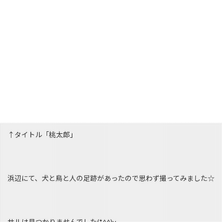
↑今回の目玉はこの円形のやつ、
もうこの形はちゃぶ台にしか見えませんね（笑）
こいつで部屋に置くちゃぶ台を作ろうと思います☆
↑タイトル「桃太郎」
浜辺にて、犬と鳥と人の足跡があったので思わず撮ってみました☆
サルは見つかりませんでした(*^^)v