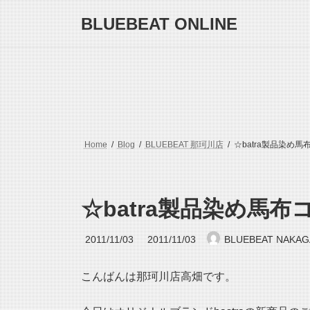
コ
ナ
BLUEBEAT ONLINE
ン
ビ
テ
ゲ
ン
ー
ツ
シ
へ
ョ
ス
ン
キ
に
ッ
移
プ
動
Home
Blog
BLUEBEAT 那珂川店
☆batra製品染め
☆batra製品染め馬
最
2011/11/03
2011/11/03
BLUEBEAT NAKA
終
更
新
こんばんは那珂川店高畑です。
日
時
: