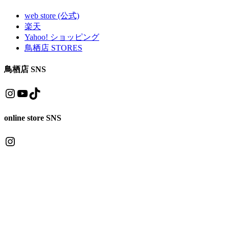
web store (公式)
楽天
Yahoo! ショッピング
鳥栖店 STORES
鳥栖店 SNS
Instagram
YouTube
TikTok
online store SNS
Instagram