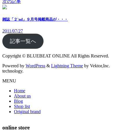
次の記事
雑誌「２'nd」９月号掲載商品が・・・
2011/07/27
記事一覧へ
Copyright © BLUEBEAT ONLINE All Rights Reserved.
Powered by
WordPress
&
Lightning Theme
by Vektor,Inc.
technology.
MENU
Home
About us
Blog
Shop list
Original brand
online store