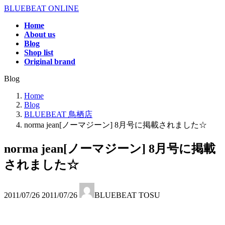
コ
ナ
BLUEBEAT ONLINE
ン
ビ
Home
テ
ゲ
About us
ン
ー
Blog
ツ
シ
Shop list
へ
ョ
Original brand
ス
ン
Blog
キ
に
ッ
移
Home
プ
動
Blog
BLUEBEAT 鳥栖店
norma jean[ノーマジーン] 8月号に掲載されました☆
norma jean[ノーマジーン] 8月号に掲載
されました☆
最
2011/07/26
2011/07/26
BLUEBEAT TOSU
終
更
新