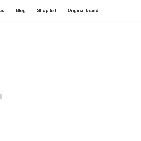
us
Blog
Shop list
Original brand
」