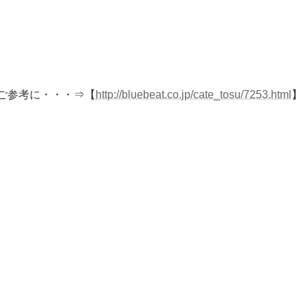
をご参考に・・・⇒【
http://bluebeat.co.jp/cate_tosu/7253.html
】