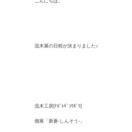
こんにちは。
流木展の日程が決まりました♪
流木工房[ﾅｶﾞﾚｷﾞｺｳﾎﾞｳ]
個展「新蒼-しんそう-」