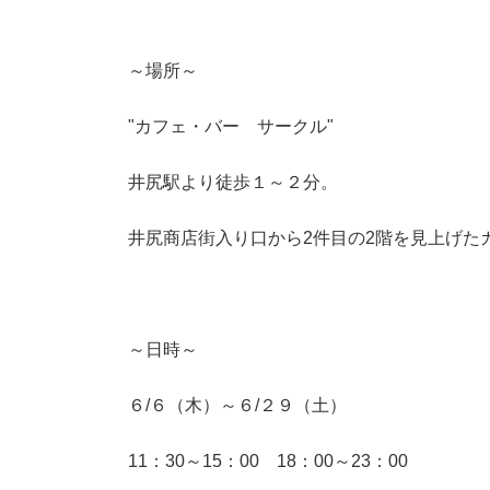
～場所～
"カフェ・バー サークル"
井尻駅より徒歩１～２分。
井尻商店街入り口から2件目の2階を見上げた
～日時～
６/６（木）～６/２９（土）
11：30～15：00 18：00～23：00