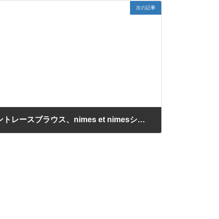
次の記事
a piece of Libraryピーサントレースブラウス、nimes et nimesショートパンツ入荷