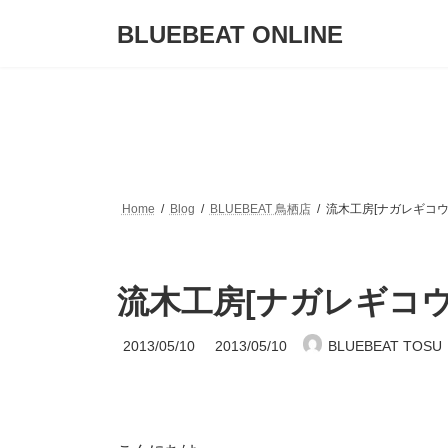
コ
ナ
BLUEBEAT ONLINE
ン
ビ
テ
ゲ
ン
ー
ツ
シ
へ
ョ
ス
ン
キ
に
ッ
移
プ
動
Home
Blog
BLUEBEAT 鳥栖店
流木工房[ナガレギコウ
流木工房[ナガレギコウ
最
2013/05/10
2013/05/10
BLUEBEAT TOSU
終
更
新
日
時
: