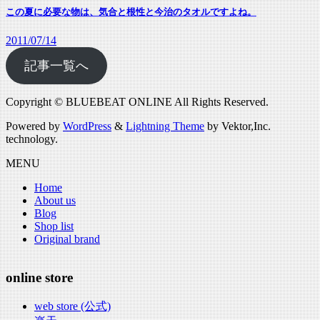
この夏に必要な物は、気合と根性と今治のタオルですよね。
2011/07/14
記事一覧へ
Copyright © BLUEBEAT ONLINE All Rights Reserved.
Powered by
WordPress
&
Lightning Theme
by Vektor,Inc.
technology.
MENU
Home
About us
Blog
Shop list
Original brand
online store
web store (公式)