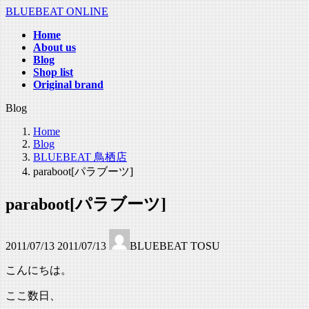
コ
ナ
BLUEBEAT ONLINE
ン
ビ
Home
テ
ゲ
About us
ン
ー
Blog
ツ
シ
Shop list
へ
ョ
Original brand
ス
ン
Blog
キ
に
ッ
移
Home
プ
動
Blog
BLUEBEAT 鳥栖店
paraboot[パラブーツ]
paraboot[パラブーツ]
最
2011/07/13
2011/07/13
BLUEBEAT TOSU
終
更
こんにちは。
新
日
ここ数日、
時