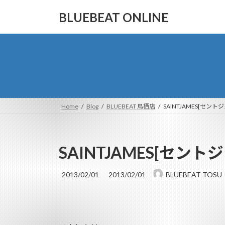
コ
ナ
BLUEBEAT ONLINE
ン
ビ
テ
ゲ
ン
ー
ツ
シ
へ
ョ
ス
ン
キ
に
ッ
移
Home
Blog
BLUEBEAT 鳥栖店
SAINTJAMES[セ
プ
動
SAINTJAMES[セ
最
2013/02/01
2013/02/01
BLUEBEAT TOSU
終
更
新
日
時