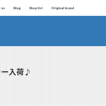
 us
Blog
Shop list
Original brand
カー入荷♪