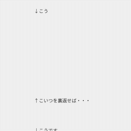
↓こう
↑こいつを裏返せば・・・
↓こうです