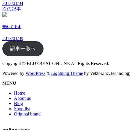
2013/01/04
次の記事
売れてます
2013/01/09
記事一覧へ
Copyright © BLUEBEAT ONLINE All Rights Reserved.
Powered by
WordPress
&
Lightning Theme
by Vektor,Inc. technolog
MENU
Home
About us
Blog
Shop list
Original brand
online store