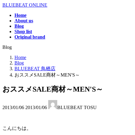
コ
ナ
BLUEBEAT ONLINE
ン
ビ
Home
テ
ゲ
About us
ン
ー
Blog
ツ
シ
Shop list
へ
ョ
Original brand
ス
ン
Blog
キ
に
ッ
移
Home
プ
動
Blog
BLUEBEAT 鳥栖店
おススメSALE商材～MEN'S～
おススメSALE商材～MEN'S～
最
2013/01/06
2013/01/06
BLUEBEAT TOSU
終
更
新
日
こんにちは。
時