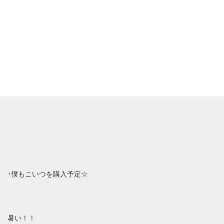
9月に入ってからお問い合わせも多く、
今年狙ってる方が非常に多いみたいなので、
気になっていた方は是非お早めにご試着されてみてください♪
↑僕もこいつを購入予定☆
暑い！！