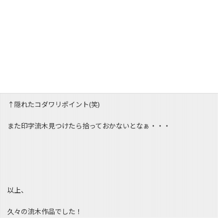
↑こんな形、自然の造形美ですよね・・・
↑隠れたコダワリポイント(笑)
また印字流木見つけたら拾っておかないとなぁ・・・
以上、
久々の流木作品でした！