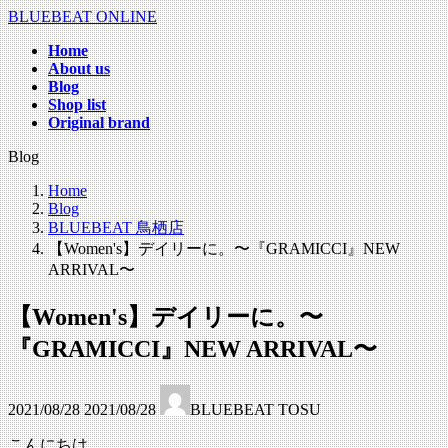
コ
ナ
BLUEBEAT ONLINE
ン
ビ
Home
テ
ゲ
About us
ン
ー
Blog
ツ
シ
Shop list
へ
ョ
Original brand
ス
ン
Blog
キ
に
ッ
移
Home
プ
動
Blog
BLUEBEAT 鳥栖店
【Women's】デイリーに。〜『GRAMICCI』NEW
ARRIVAL〜
【Women's】デイリーに。〜
『GRAMICCI』NEW ARRIVAL〜
最
2021/08/28
2021/08/28
BLUEBEAT TOSU
終
更
こんにちは