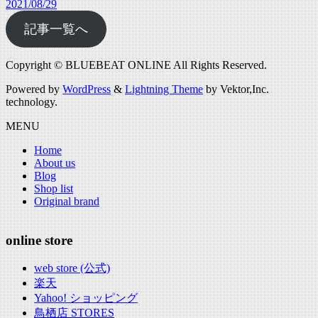
2021/08/29
記事一覧へ
Copyright © BLUEBEAT ONLINE All Rights Reserved.
Powered by
WordPress
&
Lightning Theme
by Vektor,Inc.
technology.
MENU
Home
About us
Blog
Shop list
Original brand
online store
web store (公式)
楽天
Yahoo! ショッピング
鳥栖店 STORES