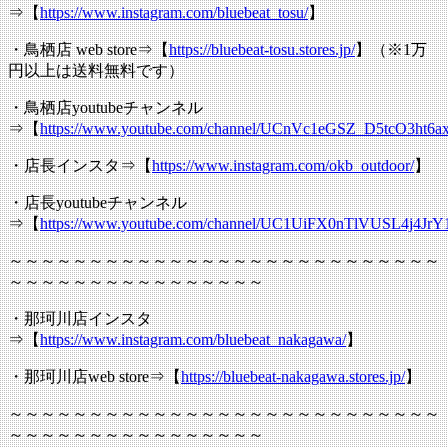
⇒【
https://www.instagram.com/bluebeat_tosu/
】
・鳥栖店 web store⇒【
https://bluebeat-tosu.stores.jp/
】（※1万
円以上は送料無料です）
・鳥栖店youtubeチャンネル
⇒【
https://www.youtube.com/channel/UCnVc1eGSZ_D5tcO3ht6ax
・店長インスタ⇒【
https://www.instagram.com/okb_outdoor/
】
・店長youtubeチャンネル
⇒【
https://www.youtube.com/channel/UC1UiFX0nTlVUSL4j4JrY
～～～～～～～～～～～～～～～～～～～～～～～～～～～
～～～～～～～～～～～～～～～～
・那珂川店インスタ
⇒【
https://www.instagram.com/bluebeat_nakagawa/
】
・那珂川店web store⇒【
https://bluebeat-nakagawa.stores.jp/
】
～～～～～～～～～～～～～～～～～～～～～～～～～～～
～～～～～～～～～～～～～～～～