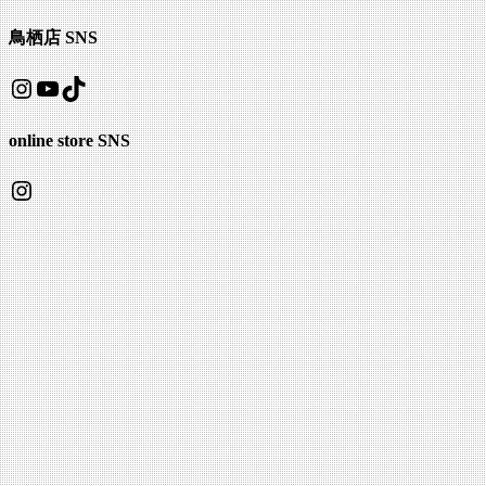
鳥栖店 SNS
Instagram
YouTube
TikTok
online store SNS
Instagram