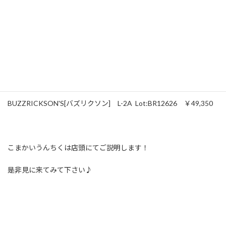
BUZZRICKSON'S[バズリクソン] B-15C(MOD.) Lot:BR12631
￥50,400
BUZZRICKSON'S[バズリクソン] L-2A Lot:BR12626 ￥49,350
こまかいうんちくは店頭にてご説明します！
是非見に来てみて下さい♪