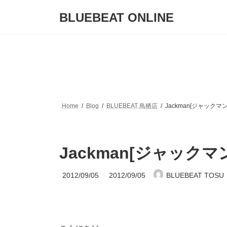
コ
ナ
BLUEBEAT ONLINE
ン
ビ
テ
ゲ
ン
ー
ツ
シ
へ
ョ
ス
ン
キ
に
ッ
移
プ
動
Home
Blog
BLUEBEAT 鳥栖店
Jackman[ジャッ
Jackman[ジャッ
最
2012/09/05
2012/09/05
BLUEBEAT TOSU
終
更
新
日
時
: