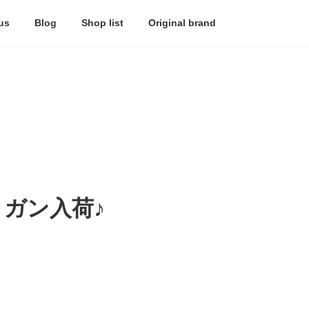
us
Blog
Shop list
Original brand
ィガン入荷♪