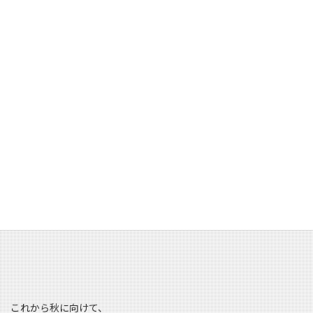
細すぎず太すぎず、
絶妙なシルエットの新作デニム。
↑加工も非常にナチュラルでいい雰囲気です(*^^)v
これから秋に向けて、