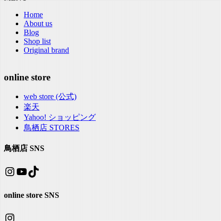
Home
About us
Blog
Shop list
Original brand
online store
web store (公式)
楽天
Yahoo! ショッピング
鳥栖店 STORES
鳥栖店 SNS
Instagram
YouTube
TikTok
online store SNS
Instagram