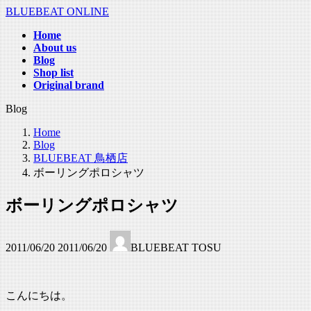
コ
ナ
BLUEBEAT ONLINE
ン
ビ
Home
テ
ゲ
About us
ン
ー
Blog
ツ
シ
Shop list
へ
ョ
Original brand
ス
ン
Blog
キ
に
ッ
移
Home
プ
動
Blog
BLUEBEAT 鳥栖店
ボーリングポロシャツ
ボーリングポロシャツ
最
2011/06/20
2011/06/20
BLUEBEAT TOSU
終
更
新
日
こんにちは。
時