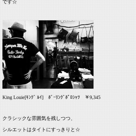
です☆
King Louie[ｷﾝｸﾞ ﾙｲ] ﾎﾞｰﾘﾝｸﾞﾎﾟﾛｼｬﾂ ￥9,345
クラシックな雰囲気を残しつつ、
シルエットはタイトにすっきりと☆