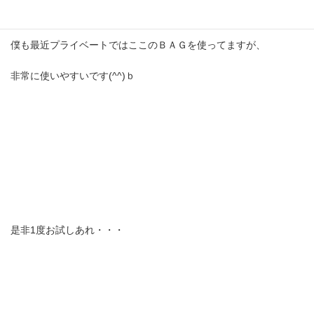
僕も最近プライベートではここのＢＡＧを使ってますが、
非常に使いやすいです(^^)ｂ
是非1度お試しあれ・・・