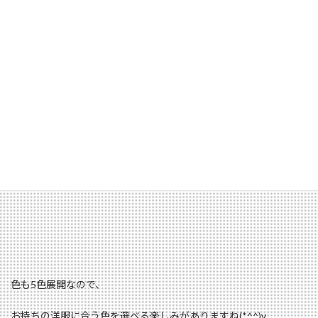
アイルランドの首都ダブリンで、
１８５０年代から１５０年に渡ってキルトスカートを伝統の製法
に基づいて織り上げている【O'NEIL OF DUBLIN】
そんな老舗のアイリッシュブランドから、
この夏に大活躍してくれそうなカワイイスカートが届きました☆
色も5色展開なので、
お持ちの洋服に合う色を選べる楽しみがありますね(*^^)v