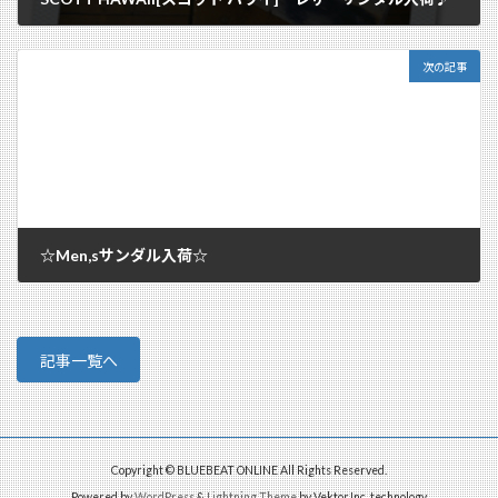
2012/05/19
次の記事
☆Men,sサンダル入荷☆
2012/05/20
記事一覧へ
Copyright © BLUEBEAT ONLINE All Rights Reserved.
Powered by
WordPress
&
Lightning Theme
by Vektor,Inc. technology.