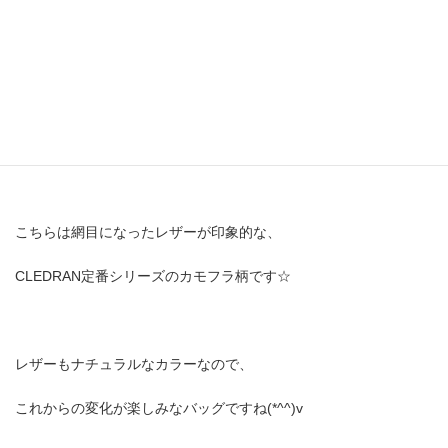
CLEDRAN[クレドラン] カモフラ柄レザーメッシュトートBAG
￥13,650
こちらは網目になったレザーが印象的な、
CLEDRAN定番シリーズのカモフラ柄です☆
レザーもナチュラルなカラーなので、
これからの変化が楽しみなバッグですね(*^^)v