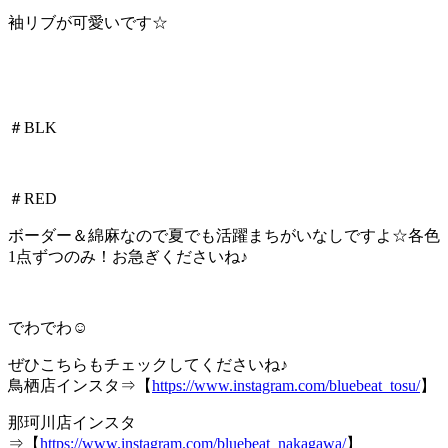
袖リブが可愛いです☆
＃BLK
＃RED
ボーダー＆綿麻なので夏でも活躍まちがいなしですよ☆各色
1点ずつのみ！お急ぎくださいね♪
でわでわ☺
ぜひこちらもチェックしてくださいね♪
鳥栖店インスタ⇒【
https://www.instagram.com/bluebeat_tosu/
】
那珂川店インスタ
⇒【
https://www.instagram.com/bluebeat_nakagawa/
】