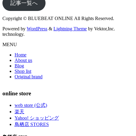
記事一覧へ
Copyright © BLUEBEAT ONLINE All Rights Reserved.
Powered by
WordPress
&
Lightning Theme
by Vektor,Inc.
technology.
MENU
Home
About us
Blog
Shop list
Original brand
online store
web store (公式)
楽天
Yahoo! ショッピング
鳥栖店 STORES