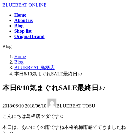
コ
ナ
BLUEBEAT ONLINE
ン
ビ
Home
テ
ゲ
About us
ン
ー
Blog
ツ
シ
Shop list
へ
ョ
Original brand
ス
ン
Blog
キ
に
ッ
移
Home
プ
動
Blog
BLUEBEAT 鳥栖店
本日6/10気まぐれSALE最終日♪♪
本日6/10気まぐれSALE最終日♪♪
最
2018/06/10
2018/06/10
BLUEBEAT TOSU
終
更
こんにちは鳥栖店ツダです☺
新
日
本日は、あいにくの雨ですね本格的梅雨感でてきましたね
時