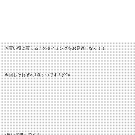
クフィラチュール】。
コットン100％とは思えない空気のような軽さと柔らかさのハイク
オリティカットソーです。
一度着るとやみつきになってしまう中毒性のあるこの1枚。
お買い得に買えるこのタイミングをお見逃しなく！！
今回もそれぞれ1点ずつです！(^^)/
↑早い者勝ちです！