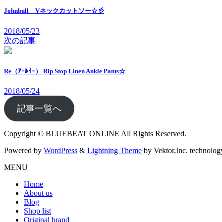
Johnbull Vネックカットソー☆彡
2018/05/23
次の記事
Re（ｱｰﾙｲｰ） Rip Stop Linen Ankle Pants☆
2018/05/24
記事一覧へ
Copyright © BLUEBEAT ONLINE All Rights Reserved.
Powered by
WordPress
&
Lightning Theme
by Vektor,Inc. technolog
MENU
Home
About us
Blog
Shop list
Original brand