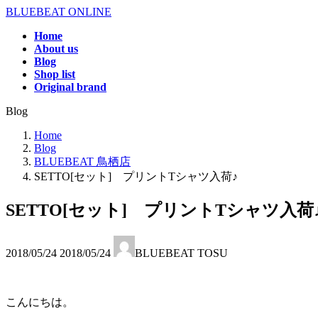
コ
ナ
BLUEBEAT ONLINE
ン
ビ
Home
テ
ゲ
About us
ン
ー
Blog
ツ
シ
Shop list
へ
ョ
Original brand
ス
ン
Blog
キ
に
ッ
移
Home
プ
動
Blog
BLUEBEAT 鳥栖店
SETTO[セット] プリントTシャツ入荷♪
SETTO[セット] プリントTシャツ入荷
最
2018/05/24
2018/05/24
BLUEBEAT TOSU
終
更
新
日
こんにちは。
時