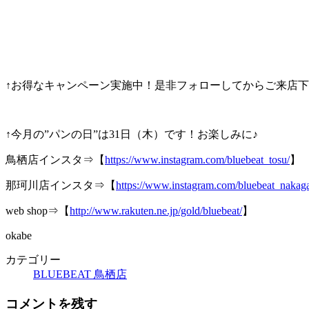
↑お得なキャンペーン実施中！是非フォローしてからご来店下
↑今月の”パンの日”は31日（木）です！お楽しみに♪
鳥栖店インスタ⇒【
https://www.instagram.com/bluebeat_tosu/
】
那珂川店インスタ⇒【
https://www.instagram.com/bluebeat_nakag
web shop⇒【
http://www.rakuten.ne.jp/gold/bluebeat/
】
okabe
カテゴリー
BLUEBEAT 鳥栖店
コメントを残す