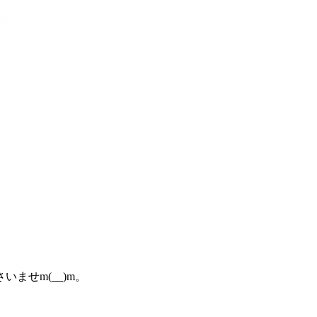
。
ませm(__)m。