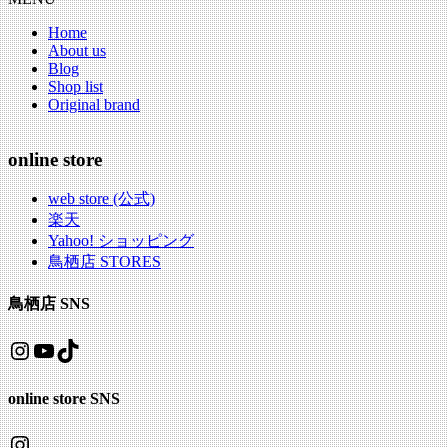
Home
About us
Blog
Shop list
Original brand
online store
web store (公式)
楽天
Yahoo! ショッピング
鳥栖店 STORES
鳥栖店 SNS
Instagram
YouTube
TikTok
online store SNS
Instagram