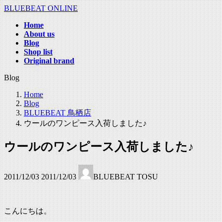
コ
ナ
BLUEBEAT ONLINE
ン
ビ
Home
テ
ゲ
About us
ン
ー
Blog
ツ
シ
Shop list
へ
ョ
Original brand
ス
ン
Blog
キ
に
ッ
移
Home
プ
動
Blog
BLUEBEAT 鳥栖店
ウールのワンピース入荷しました♪
ウールのワンピース入荷しました♪
最
2011/12/03
2011/12/03
BLUEBEAT TOSU
終
更
新
日
こんにちは。
時