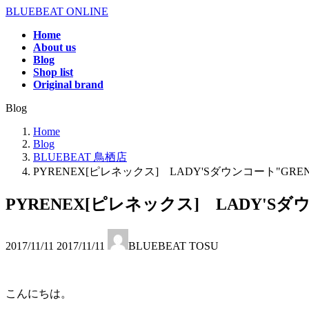
コ
ナ
BLUEBEAT ONLINE
ン
ビ
Home
テ
ゲ
About us
ン
ー
Blog
ツ
シ
Shop list
へ
ョ
Original brand
ス
ン
Blog
キ
に
ッ
移
Home
プ
動
Blog
BLUEBEAT 鳥栖店
PYRENEX[ピレネックス] LADY'Sダウンコート"GREN
PYRENEX[ピレネックス] LADY'Sダ
最
2017/11/11
2017/11/11
BLUEBEAT TOSU
終
更
新
日
こんにちは。
時