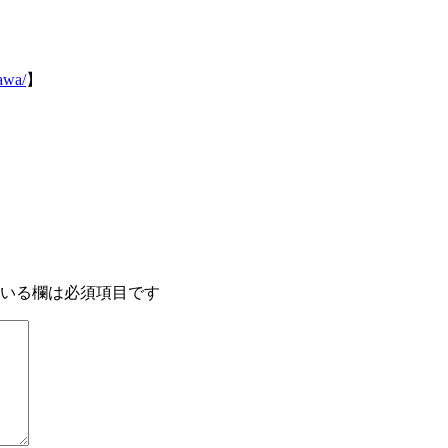
awa/
】
いる欄は必須項目です