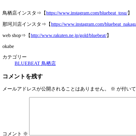
鳥栖店インスタ⇒【
https://www.instagram.com/bluebeat_tosu/
】
那珂川店インスタ⇒【
https://www.instagram.com/bluebeat_nakag
web shop⇒【
http://www.rakuten.ne.jp/gold/bluebeat/
】
okabe
カテゴリー
BLUEBEAT 鳥栖店
コメントを残す
メールアドレスが公開されることはありません。
※
が付いて
コメント
※