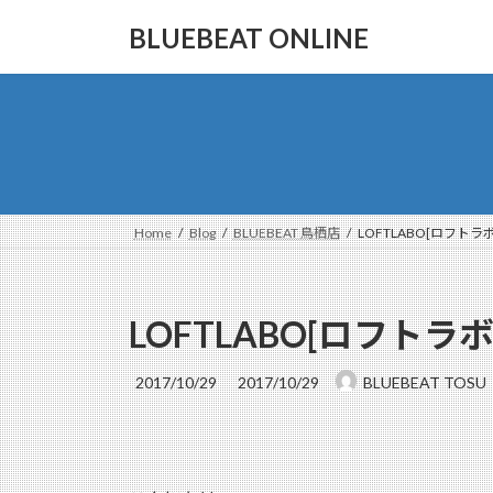
コ
ナ
BLUEBEAT ONLINE
ン
ビ
テ
ゲ
ン
ー
ツ
シ
へ
ョ
ス
ン
キ
に
ッ
移
Home
Blog
BLUEBEAT 鳥栖店
LOFTLABO[ロフトラ
プ
動
LOFTLABO[ロフトラ
最
2017/10/29
2017/10/29
BLUEBEAT TOSU
終
更
新
日
時