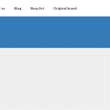
 us
Blog
Shop list
Original brand
♪