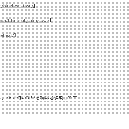
m/bluebeat_tosu/
】
com/bluebeat_nakagawa/
】
uebeat/
】
ん。
※
が付いている欄は必須項目です