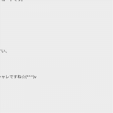
すい、
レですね☆(*^^)v