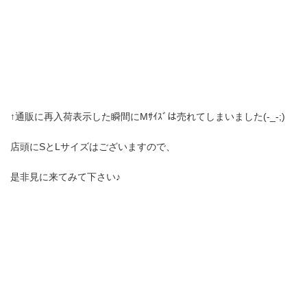
↑通販に再入荷表示した瞬間にMｻｲｽﾞは売れてしまいました(-_-;)
店頭にSとLサイズはございますので、
是非見に来てみて下さい♪