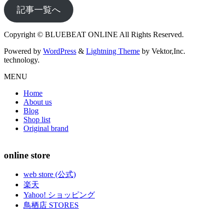
記事一覧へ
Copyright © BLUEBEAT ONLINE All Rights Reserved.
Powered by
WordPress
&
Lightning Theme
by Vektor,Inc.
technology.
MENU
Home
About us
Blog
Shop list
Original brand
online store
web store (公式)
楽天
Yahoo! ショッピング
鳥栖店 STORES