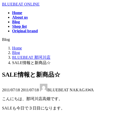
コ
ナ
BLUEBEAT ONLINE
ン
ビ
Home
テ
ゲ
About us
ン
ー
Blog
ツ
シ
Shop list
へ
ョ
Original brand
ス
ン
Blog
キ
に
ッ
移
Home
プ
動
Blog
BLUEBEAT 那珂川店
SALE情報と新商品☆
SALE情報と新商品☆
最
2011/07/18
2011/07/18
BLUEBEAT NAKAGAWA
終
更
こんにちは、那珂川店高畑です。
新
日
SALEも今日で３日目になります。
時