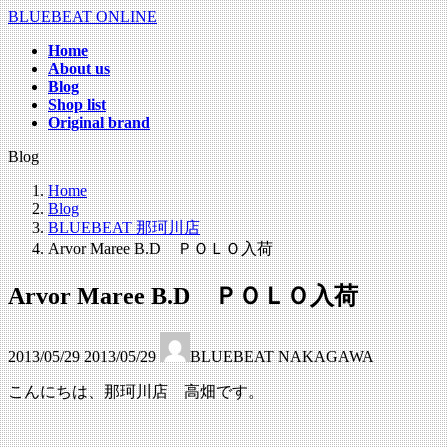
コ
ナ
BLUEBEAT ONLINE
ン
ビ
Home
テ
ゲ
About us
ン
ー
Blog
ツ
シ
Shop list
へ
ョ
Original brand
ス
ン
Blog
キ
に
ッ
移
Home
プ
動
Blog
BLUEBEAT 那珂川店
Arvor Maree B.D ＰＯＬＯ入荷
Arvor Maree B.D ＰＯＬＯ入荷
最
2013/05/29
2013/05/29
BLUEBEAT NAKAGAWA
終
更
こんにちは、那珂川店 高畑です。
新
日
時