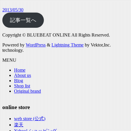
2013/05/30
記事一覧へ
Copyright © BLUEBEAT ONLINE All Rights Reserved.
Powered by
WordPress
&
Lightning Theme
by Vektor,Inc.
technology.
MENU
Home
About us
Blog
Shop list
Original brand
online store
web store (公式)
楽天
Yahoo! ショッピング