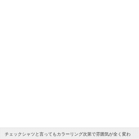
皆様、夏物は揃っていますでしょうか？
まだまだ足りないという方は是非お店に来られてくださいね。
今年は半袖シャツもバッチリ揃えてますよ♪
そして、今日ご紹介するのはManual Alphabetからコチラのシャ
ツ！
Manual Alphabet半袖チェックシャツ MA-S-177 ￥9,345
チェックシャツと言ってもカラーリング次第で雰囲気が全く変わ