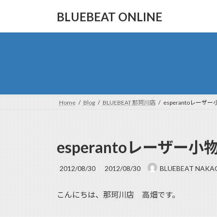
コ
ナ
BLUEBEAT ONLINE
ン
ビ
テ
ゲ
ン
ー
ツ
シ
へ
ョ
ス
ン
キ
に
ッ
移
Home
Blog
BLUEBEAT 那珂川店
esperantoレーザ
プ
動
esperantoレーザー
最
2012/08/30
2012/08/30
BLUEBEAT NAK
終
更
こんにちは、那珂川店 高畑です。
新
日
時