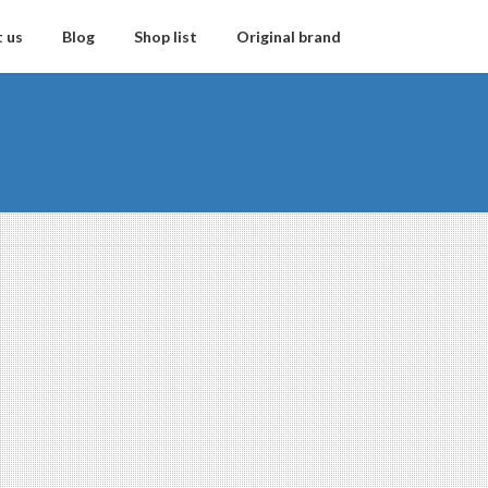
 us
Blog
Shop list
Original brand