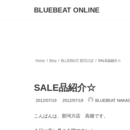
コ
ナ
BLUEBEAT ONLINE
ン
ビ
テ
ゲ
ン
ー
ツ
シ
へ
ョ
ス
ン
キ
に
ッ
移
プ
動
Home
Blog
BLUEBEAT 那珂川店
SALE品紹介☆
SALE品紹介☆
最
2012/07/19
2012/07/19
BLUEBEAT NAKA
終
更
新
こんばんは、那珂川店 高畑です。
日
時
: