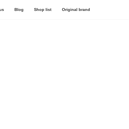
us
Blog
Shop list
Original brand