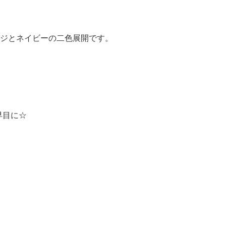
ンジとネイビーの二色展開です。
早目に☆