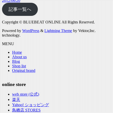
2012/06/20
記事一覧へ
Copyright © BLUEBEAT ONLINE All Rights Reserved.
Powered by
WordPress
&
Lightning Theme
by Vektor,Inc.
technology.
MENU
Home
About us
Blog
Shop list
Original brand
online store
web store (公式)
楽天
Yahoo! ショッピング
鳥栖店 STORES