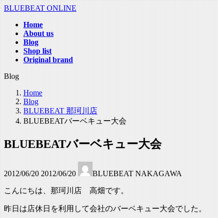
コ
ナ
BLUEBEAT ONLINE
ン
ビ
Home
テ
ゲ
About us
ン
ー
Blog
ツ
シ
Shop list
へ
ョ
Original brand
ス
ン
Blog
キ
に
ッ
移
Home
プ
動
Blog
BLUEBEAT 那珂川店
BLUEBEATバーベキュー大会
BLUEBEATバーベキュー大会
最
2012/06/20
2012/06/20
BLUEBEAT NAKAGAWA
終
更
こんにちは、那珂川店 高畑です。
新
日
昨日は店休日を利用して会社のバーベキュー大会でした。
時