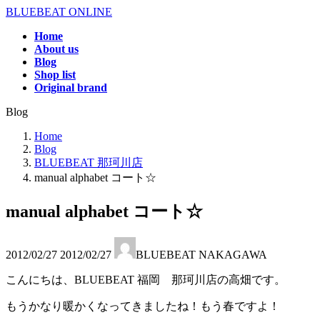
コ
ナ
BLUEBEAT ONLINE
ン
ビ
Home
テ
ゲ
About us
ン
ー
Blog
ツ
シ
Shop list
へ
ョ
Original brand
ス
ン
Blog
キ
に
ッ
移
Home
プ
動
Blog
BLUEBEAT 那珂川店
manual alphabet コート☆
manual alphabet コート☆
最
2012/02/27
2012/02/27
BLUEBEAT NAKAGAWA
終
更
こんにちは、BLUEBEAT 福岡 那珂川店の高畑です。
新
日
もうかなり暖かくなってきましたね！もう春ですよ！
時