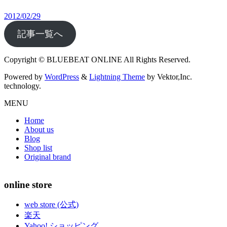
2012/02/29
記事一覧へ
Copyright © BLUEBEAT ONLINE All Rights Reserved.
Powered by
WordPress
&
Lightning Theme
by Vektor,Inc.
technology.
MENU
Home
About us
Blog
Shop list
Original brand
online store
web store (公式)
楽天
Yahoo! ショッピング