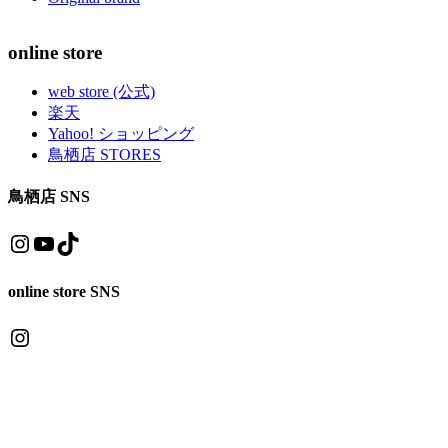
online store
web store (公式)
楽天
Yahoo! ショッピング
鳥栖店 STORES
鳥栖店 SNS
Instagram
YouTube
TikTok
online store SNS
Instagram