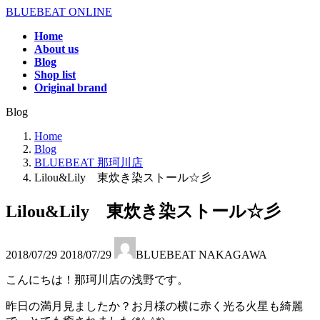
コ
ナ
BLUEBEAT ONLINE
ン
ビ
Home
テ
ゲ
About us
ン
ー
Blog
ツ
シ
Shop list
へ
ョ
Original brand
ス
ン
Blog
キ
に
ッ
移
Home
プ
動
Blog
BLUEBEAT 那珂川店
Lilou&Lily 東炊き染ストール☆彡
Lilou&Lily 東炊き染ストール☆彡
最
2018/07/29
2018/07/29
BLUEBEAT NAKAGAWA
終
更
こんにちは！那珂川店の浅野です。
新
日
昨日の満月見ましたか？お月様の横に赤く光る火星も綺麗
時