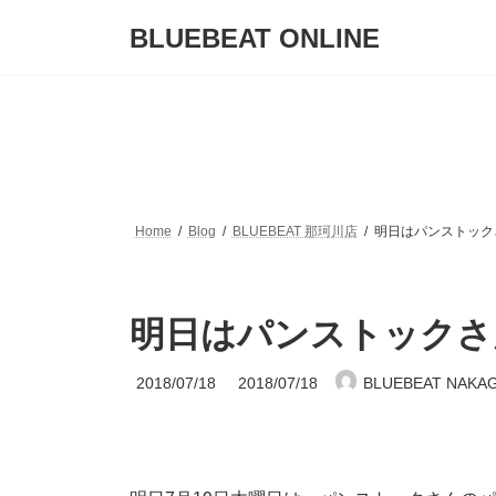
コ
ナ
BLUEBEAT ONLINE
ン
ビ
テ
ゲ
ン
ー
ツ
シ
へ
ョ
ス
ン
キ
に
ッ
移
プ
動
Home
Blog
BLUEBEAT 那珂川店
明日はパンストック
明日はパンストックさ
最
2018/07/18
2018/07/18
BLUEBEAT NAKA
終
更
新
日
時
: