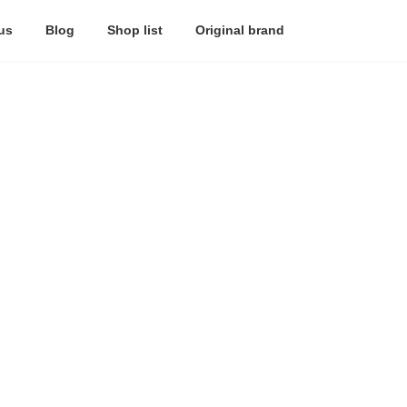
us
Blog
Shop list
Original brand