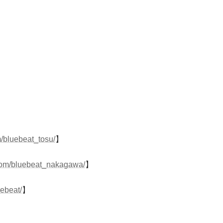
/bluebeat_tosu/
】
com/bluebeat_nakagawa/
】
uebeat/
】