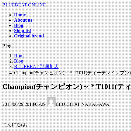
コ
ナ
BLUEBEAT ONLINE
ン
ビ
Home
テ
ゲ
About us
ン
ー
Blog
ツ
シ
Shop list
へ
ョ
Original brand
ス
ン
Blog
キ
に
ッ
移
Home
プ
動
Blog
BLUEBEAT 那珂川店
Champion(チャンピオン)～＊T1011(ティーテンイレブン)
Champion(チャンピオン)～＊T1011(
最
2018/06/29
2018/06/29
BLUEBEAT NAKAGAWA
終
更
新
日
こんにちは。
時