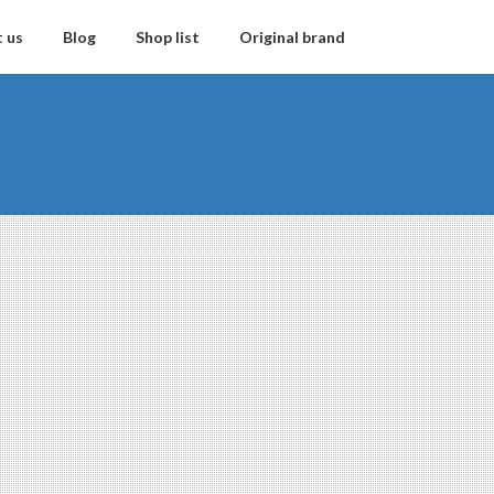
 us
Blog
Shop list
Original brand