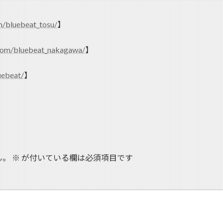
m/bluebeat_tosu/
】
com/bluebeat_nakagawa/
】
uebeat/
】
ん。
※
が付いている欄は必須項目です