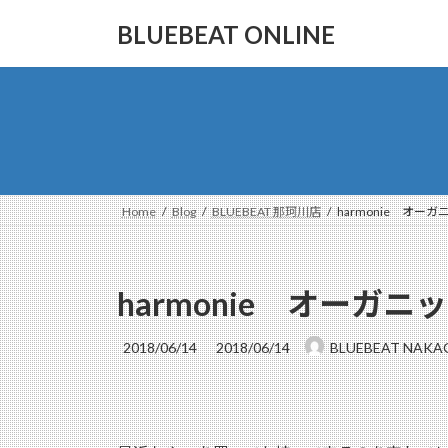
コ
ナ
BLUEBEAT ONLINE
ン
ビ
テ
ゲ
ン
ー
ツ
シ
へ
ョ
ス
ン
キ
に
ッ
移
Home
Blog
BLUEBEAT 那珂川店
harmonie オ
プ
動
harmonie オーガ
最
2018/06/14
2018/06/14
BLUEBEAT NAK
終
更
新
日
時