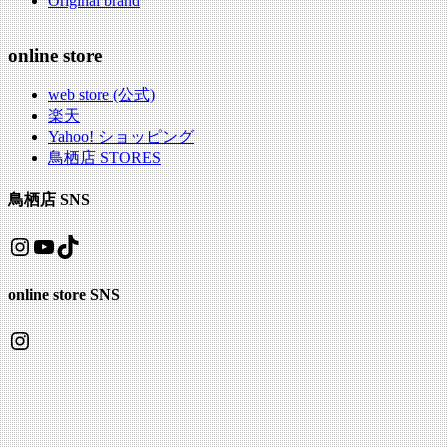
Original brand
online store
web store (公式)
楽天
Yahoo! ショッピング
鳥栖店 STORES
鳥栖店 SNS
Instagram
YouTube
TikTok
online store SNS
Instagram