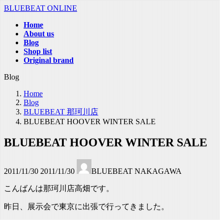
コ
ナ
BLUEBEAT ONLINE
ン
ビ
Home
テ
ゲ
About us
ン
ー
Blog
ツ
シ
Shop list
へ
ョ
Original brand
ス
ン
Blog
キ
に
ッ
移
Home
プ
動
Blog
BLUEBEAT 那珂川店
BLUEBEAT HOOVER WINTER SALE
BLUEBEAT HOOVER WINTER SALE
最
2011/11/30
2011/11/30
BLUEBEAT NAKAGAWA
終
更
こんばんは那珂川店高畑です。
新
日
昨日、展示会で東京に出張で行ってきました。
時