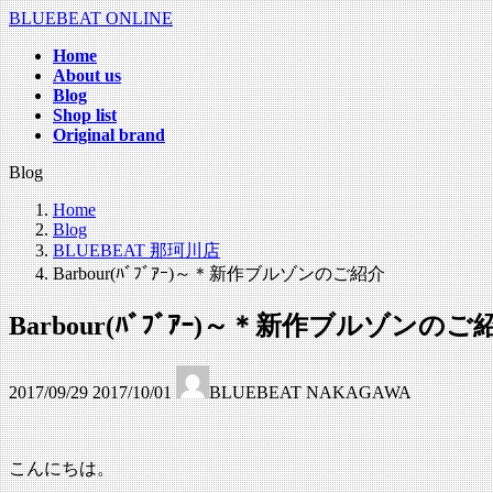
コ
ナ
BLUEBEAT ONLINE
ン
ビ
Home
テ
ゲ
About us
ン
ー
Blog
ツ
シ
Shop list
へ
ョ
Original brand
ス
ン
Blog
キ
に
ッ
移
Home
プ
動
Blog
BLUEBEAT 那珂川店
Barbour(ﾊﾞﾌﾞｱｰ)～＊新作ブルゾンのご紹介
Barbour(ﾊﾞﾌﾞｱｰ)～＊新作ブルゾンのご
最
2017/09/29
2017/10/01
BLUEBEAT NAKAGAWA
終
更
新
日
こんにちは。
時