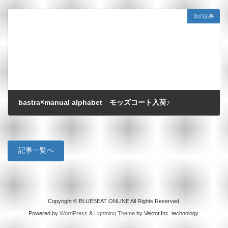
2011/11/12
次の記事
bastra×manual alphabet モッズコート入荷♪
2011/11/14
記事一覧へ
Copyright © BLUEBEAT ONLINE All Rights Reserved.
Powered by
WordPress
&
Lightning Theme
by Vektor,Inc. technology.